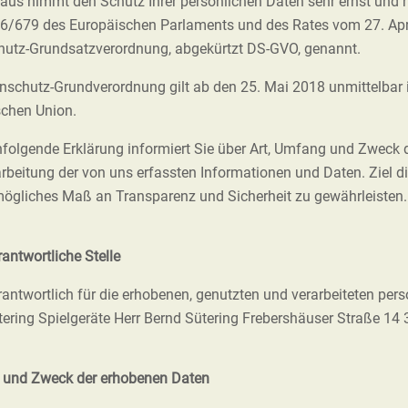
laus nimmt den Schutz Ihrer persönlichen Daten sehr ernst und 
6/679 des Europäischen Parlaments und des Rates vom 27. Apr
utz-Grundsatzverordnung, abgekürtzt DS-GVO, genannt.
nschutz-Grundverordnung gilt ab den 25. Mai 2018 unmittelbar i
schen Union.
folgende Erklärung informiert Sie über Art, Umfang und Zweck
rbeitung der von uns erfassten Informationen und Daten. Ziel die
ögliches Maß an Transparenz und Sicherheit zu gewährleisten.
antwortliche Stelle
rantwortlich für die erhobenen, genutzten und verarbeiteten pe
tering Spielgeräte Herr Bernd Sütering Frebershäuser Straße 14 
t und Zweck der erhobenen Daten