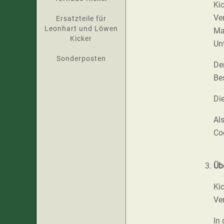
Ki
Ver
Ersatzteile für
Leonhart und Löwen
Ma
Kicker
Un
Sonderposten
De
Be
Di
Al
Co
Üb
Ki
Ve
In