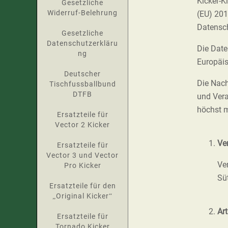
Kicker-K
Gesetzliche
Widerruf-Belehrung
(EU) 201
Datensch
Gesetzliche
Datenschutzerkläru
Die Date
ng
Europäi
Deutscher
Die Nach
Tischfussballbund
DTFB
und Vera
höchst m
Ersatzteile für
Vector 2 Kicker
Ver
Ersatzteile für
Vector 3 und Vector
Ve
Pro Kicker
Sü
Ersatzteile für den
„Original Kicker“
Ar
Ersatzteile für
Tornado Kicker