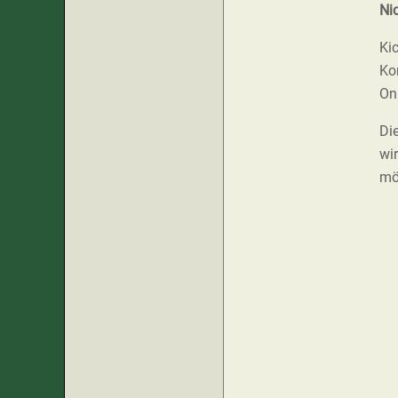
Nic
Ki
Ko
On
Di
wi
mö