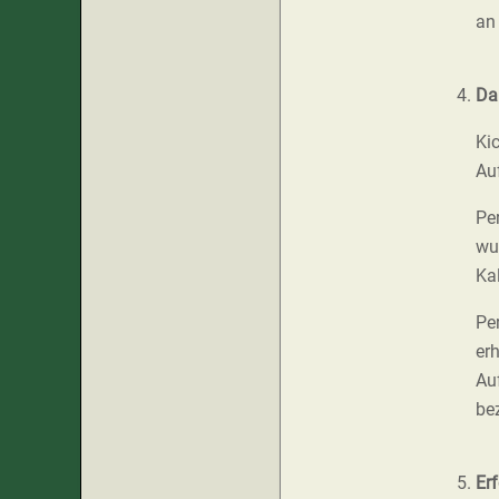
an
Da
Ki
Au
Pe
wu
Ka
Pe
er
Au
be
Er