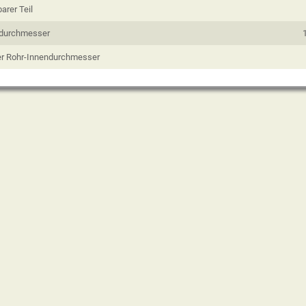
arer Teil
ndurchmesser
her Rohr-Innendurchmesser