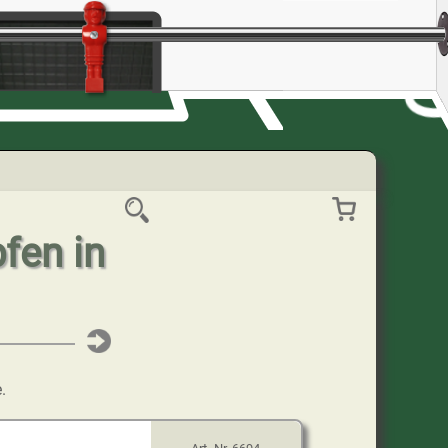
fen in
.