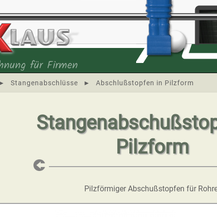
hnung für Firmen
►
Stangenabschlüsse
►
Abschlußstopfen in Pilzform
Stangenabschußstop
Pilzform
Pilzförmiger Abschußstopfen für Rohre