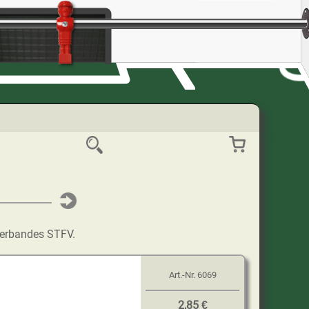
lverbandes STFV.
Art.-Nr.
6069
2,85 €