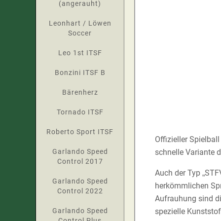
(angerauht)
Leonhart / Löwen
Soccer
Leo 1st ITSF
Bonzini ITSF B
Bärenherz
Tornado ITSF
Roberto Sport ITSF
Offizieller Spielb
Garlando Speed
schnelle Variante d
Control 2017
Auch der Typ „STFV“
Garlando Speed
herkömmlichen Spr
Control 2022
Aufrauhung sind di
Garlando Speed
spezielle Kunststo
Control Plus