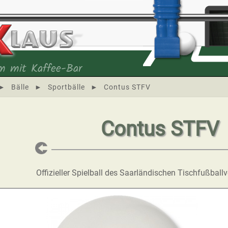
m mit Kaffee-Bar
►
Bälle
►
Sportbälle
►
Contus STFV
Contus STFV
Offizieller Spielball des Saarländischen Tischfußbal