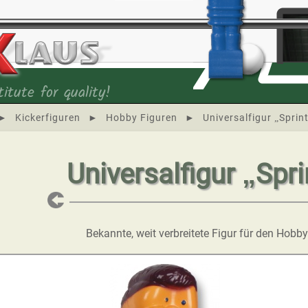
itute for quality!
►
Kickerfiguren
►
Hobby Figuren
►
Universalfigur „Sprin
Universalfigur „Spri
Bekannte, weit verbreitete Figur für den Hobby