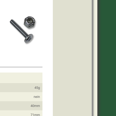
45g
nein
40mm
71mm