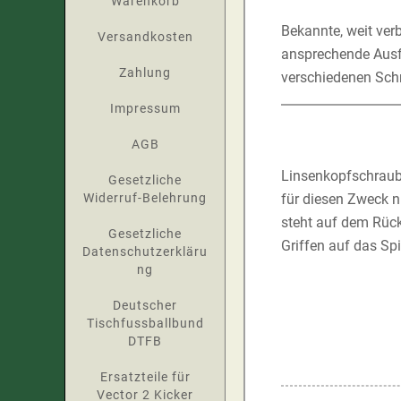
Warenkorb
Bekannte, weit ver
Versandkosten
ansprechende Ausfü
Zahlung
verschiedenen Schr
Impressum
AGB
Linsenkopfschraube
Gesetzliche
Widerruf-Belehrung
für diesen Zweck n
steht auf dem Rück
Gesetzliche
Griffen auf das Spi
Datenschutzerkläru
ng
Deutscher
Tischfussballbund
DTFB
Ersatzteile für
Vector 2 Kicker