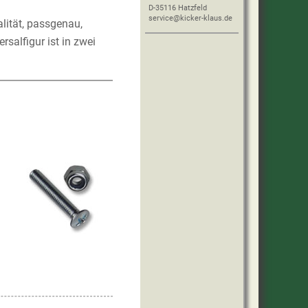
D-35116 Hatzfeld
service@kicker-klaus.de
lität, passgenau,
salfigur ist in zwei