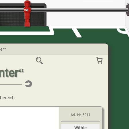
ter“
nter“
bereich.
Art.-Nr.
6211
Wähle