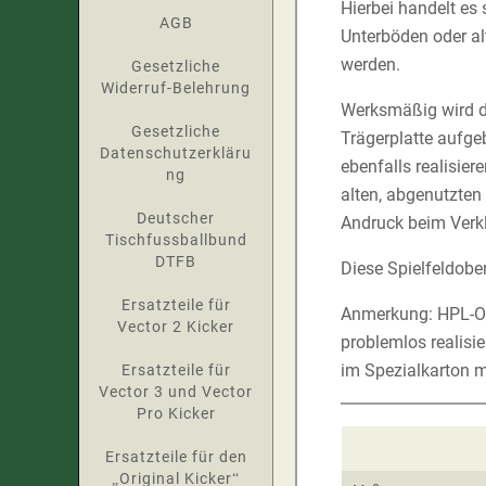
Hierbei handelt es 
AGB
Unterböden oder al
werden.
Gesetzliche
Widerruf-Belehrung
Werksmäßig wird di
Gesetzliche
Trägerplatte aufge
Datenschutzerkläru
ebenfalls realisie
ng
alten, abgenutzten
Deutscher
Andruck beim Verk
Tischfussballbund
DTFB
Diese Spielfeldob
Ersatzteile für
Anmerkung: HPL-Ob
Vector 2 Kicker
problemlos realisie
im Spezialkarton m
Ersatzteile für
Vector 3 und Vector
Pro Kicker
Ersatzteile für den
„Original Kicker“