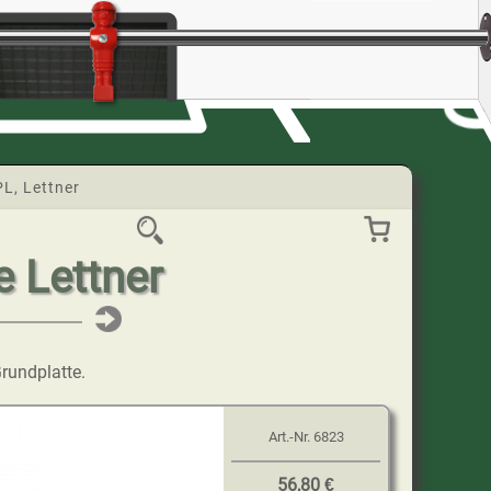
PL, Lettner
e Lettner
rundplatte.
Art.-Nr.
6823
56,80 €