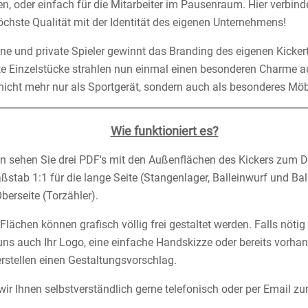
n, oder einfach für die Mitarbeiter im Pausenraum. Hier verbin
öchste Qualität mit der Identität des eigenen Unternehmens!
ine und private Spieler gewinnt das Branding des eigenen Kicke
igte Einzelstücke strahlen nun einmal einen besonderen Charme a
 nicht mehr nur als Sportgerät, sondern auch als besonderes Mö
Wie funktioniert es?
en sehen Sie drei PDF's mit den Außenflächen des Kickers zum 
ßstab 1:1 für die lange Seite (Stangenlager, Balleinwurf und Bal
Oberseite (Torzähler).
lächen können grafisch völlig frei gestaltet werden. Falls nötig 
uns auch Ihr Logo, eine einfache Handskizze oder bereits vorha
rstellen einen Gestaltungsvorschlag.
wir Ihnen selbstverständlich gerne telefonisch oder per Email zu