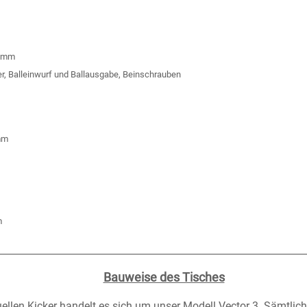
81mm
er, Balleinwurf und Ballausgabe, Beinschrauben
6mm
m
Bauweise des Tisches
uellen Kicker handelt es sich um unser Modell
Vector 3
. Sämtlic