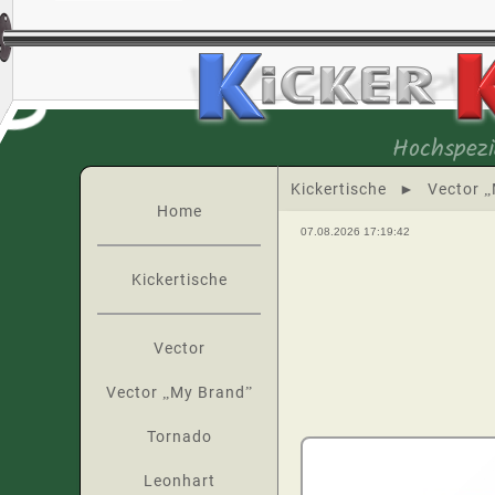
Hochspezi
Kickertische
►
Vector 
Home
07.08.2026 17:19:42
Kickertische
Vector
Vector „My Brand”
Tornado
Leonhart